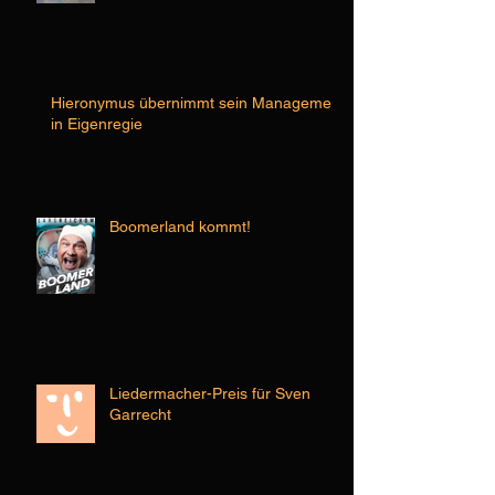
Hieronymus übernimmt sein Management
in Eigenregie
Boomerland kommt!
Liedermacher-Preis für Sven
Garrecht