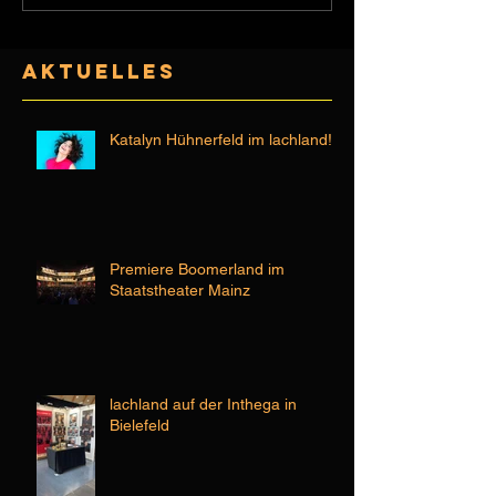
AktuelleS
Katalyn Hühnerfeld im lachland!
Premiere Boomerland im
Staatstheater Mainz
lachland auf der Inthega in
Bielefeld