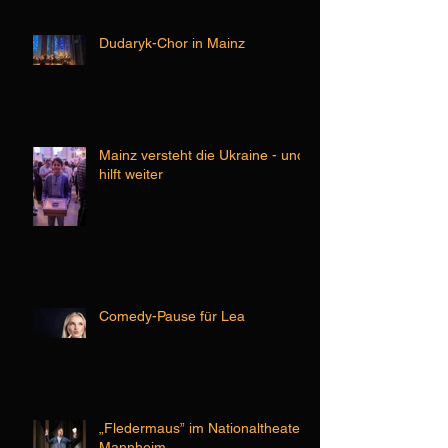
Dudaryk-Chor in Mainz
Mainz versteht die Ukraine - und
hilft weiter
Comedy-Pause für Lea
„Fledermaus” im Nationaltheater
Mannheim