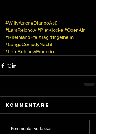
#WillyAstor
#DjangoAsül
#LarsReichow
#PietKlocke
#OpenAir
#RheinlandPfalzTag
#Ingelheim
#LangeComedyNacht
#LarsReichowFreunde
Kommentare
Kommentar verfassen...