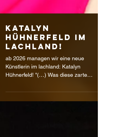
Katalyn
Hühnerfeld im
lachland!
ab 2026 managen wir eine neue
Künstlerin im lachland: Katalyn
Hühnerfeld! "(…) Was diese zarte
Person auf der Bühne und im Leben
alles stemmt, ist absolut unglaublich.
Auf der Bühne (...) war sie gleich in
mehreren Rollen als Sängerin,
Musikerin, Pantomimin, Zauberin und
äußerst wortgewandte, hochintelligente