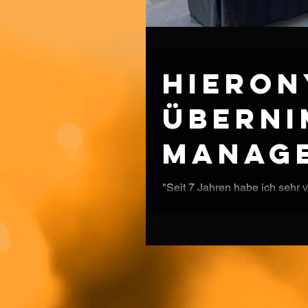
Hiero
überni
Manage
Eigenr
"Seit 7 Jahren habe ich sehr v
zusammengearbeitet. Ab dem 