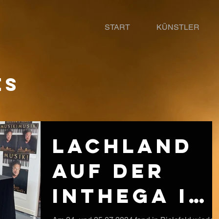
START
KÜNSTLER
ES
lachland
auf der
Inthega in