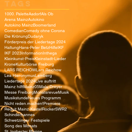
TAGS
1000. Palette
Aadorf
Als Ob
Arena Mainz
Autokino
Autokino Mainz
Boomerland
Comedian
Comedy ohne Corona
Die Krönung
Dudaryk
Förderpreis der Liedertage 2024
Haltung
Hans-Peter Betz
Hilfe
IKF
IKF 2023
Information
Inthega
Kleinkunst-Preis
Kleinstadt-Lieder
Krone
Kulturbörse Freiburg
LARS REICHOW
Lars Reichow
Lea Hieronymus
Lemberg
Liedertage 2024
Live auftritt
Mainz hilft
Mainz05
Malu Dreyer
Messe Freiburg
Monatsrevue
Musik
Musikstunde
Neues Programm
Nicht reden.machen!
Premiere
Reduit Mainz-Kastel
Rocker
SWR2
Schinderhannes
Schwetzinger Festspiele
Song des Monats
St. Ingberter Pfanne