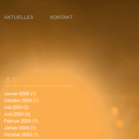
AKTUELLES
KONTAKT
Archiv
Januar 2026
(1)
1 Beitrag
Oktober 2024
(1)
1 Beitrag
Juli 2024
(2)
2 Beiträge
Juni 2024
(4)
4 Beiträge
Februar 2024
(1)
1 Beitrag
Januar 2024
(1)
1 Beitrag
Oktober 2023
(1)
1 Beitrag